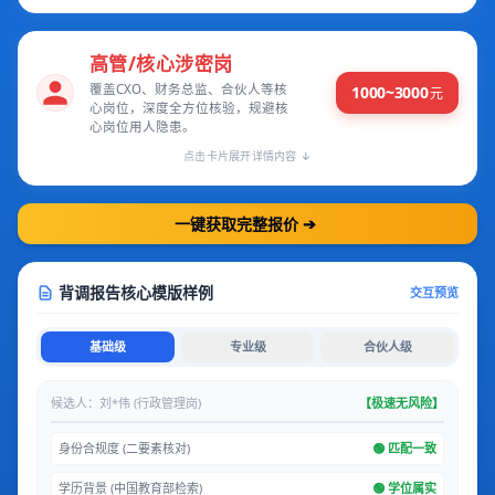
高管/核心涉密岗
覆盖CXO、财务总监、合伙人等核
1000~3000
元
心岗位，深度全方位核验，规避核
心岗位用人隐患。
点击卡片展开详情内容 ↓
一键获取完整报价
➔
背调报告核心模版样例
交互预览
基础级
专业级
合伙人级
候选人：刘*伟 (行政管理岗)
【极速无风险】
身份合规度 (二要素核对)
🟢 匹配一致
学历背景 (中国教育部检索)
🟢 学位属实