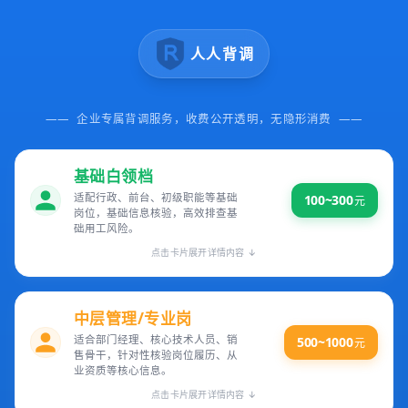
人人背调
——
企业专属背调服务，收费公开透明，无隐形消费
——
基础白领档
适配行政、前台、初级职能等基础
100~300
元
岗位，基础信息核验，高效排查基
础用工风险。
点击卡片展开详情内容 ↓
中层管理/专业岗
适合部门经理、核心技术人员、销
500~1000
元
售骨干，针对性核验岗位履历、从
业资质等核心信息。
点击卡片展开详情内容 ↓