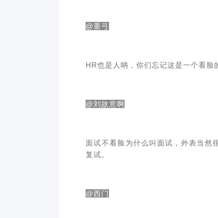
@
重弓
HR也是人呐，你们忘记这是一个看脸
@
刘故意啊
面试不看脸为什么叫面试，外表当然
复试。
@
西门