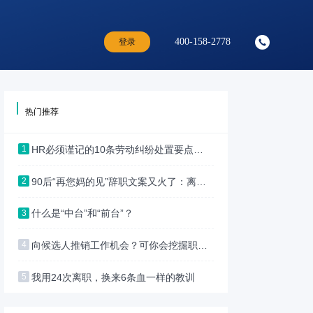
400-158-2778
登录
热门推荐
HR必须谨记的10条劳动纠纷处置要点！（HR收藏版）
1
90后“再您妈的见”辞职文案又火了：离职，最能看清一个员工的本质
2
什么是“中台”和“前台”？
3
向候选人推销工作机会？可你会挖掘职位卖点吗？
4
我用24次离职，换来6条血一样的教训
5