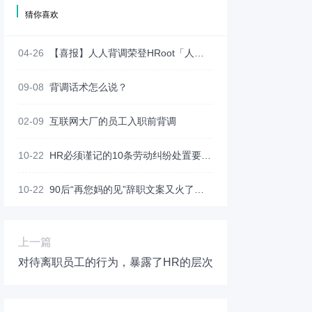
猜你喜欢
04-26
【喜报】人人背调荣登HRoot「人力资源服务机构榜单100强」
09-08
背调话术怎么说？
02-09
互联网大厂的员工入职前背调
10-22
HR必须谨记的10条劳动纠纷处置要点！（HR收藏版）
10-22
90后“再您妈的见”辞职文案又火了：离职，最能看清一个员工的本质
上一篇
对待离职员工的行为，暴露了HR的层次